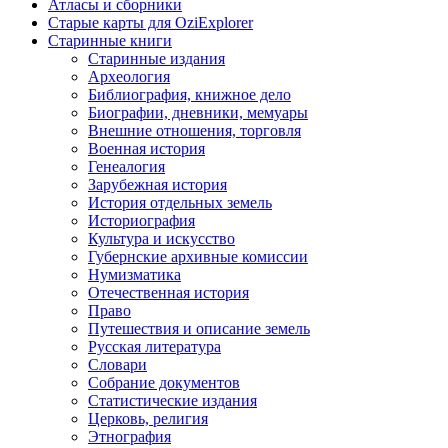
Атласы и сборники
Старые карты для OziExplorer
Старинные книги
Старинные издания
Археология
Библиография, книжное дело
Биографии, дневники, мемуары
Внешние отношения, торговля
Военная история
Генеалогия
Зарубежная история
История отдельных земель
Историография
Культура и искусство
Губернские архивные комиссии
Нумизматика
Отечественная история
Право
Путешествия и описание земель
Русская литература
Словари
Собрание документов
Статистические издания
Церковь, религия
Этнография