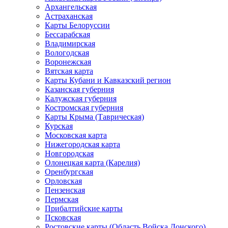
Архангельская
Астраханская
Карты Белоруссии
Бессарабская
Владимирская
Вологодская
Воронежская
Вятская карта
Карты Кубани и Кавказский регион
Казанская губерния
Калужская губерния
Костромская губерния
Карты Крыма (Таврическая)
Курская
Московская карта
Нижегородская карта
Новгородская
Олонецкая карта (Карелия)
Оренбургская
Орловская
Пензенская
Пермская
Прибалтийские карты
Псковская
Ростовские карты (Область Войска Донского)