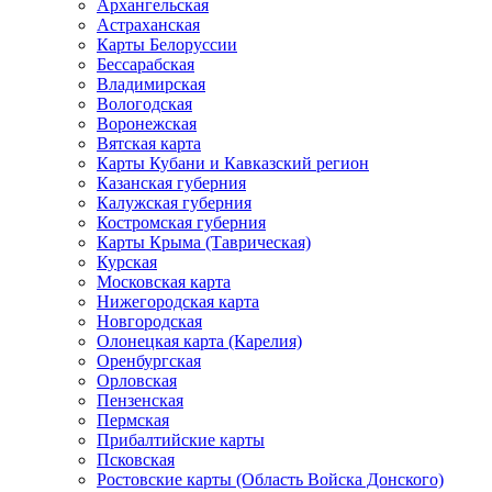
Архангельская
Астраханская
Карты Белоруссии
Бессарабская
Владимирская
Вологодская
Воронежская
Вятская карта
Карты Кубани и Кавказский регион
Казанская губерния
Калужская губерния
Костромская губерния
Карты Крыма (Таврическая)
Курская
Московская карта
Нижегородская карта
Новгородская
Олонецкая карта (Карелия)
Оренбургская
Орловская
Пензенская
Пермская
Прибалтийские карты
Псковская
Ростовские карты (Область Войска Донского)