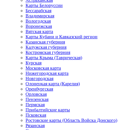
Астраханская
Карты Белоруссии
Бессарабская
Владимирская
Вологодская
Воронежская
Вятская карта
Карты Кубани и Кавказский регион
Казанская губерния
Калужская губерния
Костромская губерния
Карты Крыма (Таврическая)
Курская
Московская карта
Нижегородская карта
Новгородская
Олонецкая карта (Карелия)
Оренбургская
Орловская
Пензенская
Пермская
Прибалтийские карты
Псковская
Ростовские карты (Область Войска Донского)
Рязанская