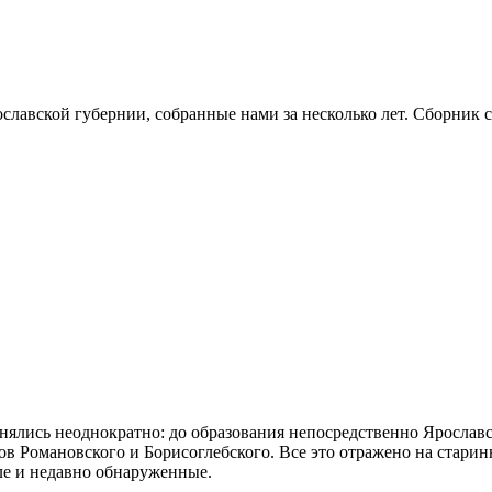
славской губернии, собранные нами за несколько лет. Сборник 
енялись неоднократно: до образования непосредственно Ярослав
дов Романовского и Борисоглебского. Все это отражено на стар
сле и недавно обнаруженные.