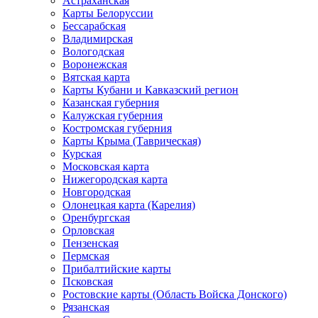
Астраханская
Карты Белоруссии
Бессарабская
Владимирская
Вологодская
Воронежская
Вятская карта
Карты Кубани и Кавказский регион
Казанская губерния
Калужская губерния
Костромская губерния
Карты Крыма (Таврическая)
Курская
Московская карта
Нижегородская карта
Новгородская
Олонецкая карта (Карелия)
Оренбургская
Орловская
Пензенская
Пермская
Прибалтийские карты
Псковская
Ростовские карты (Область Войска Донского)
Рязанская