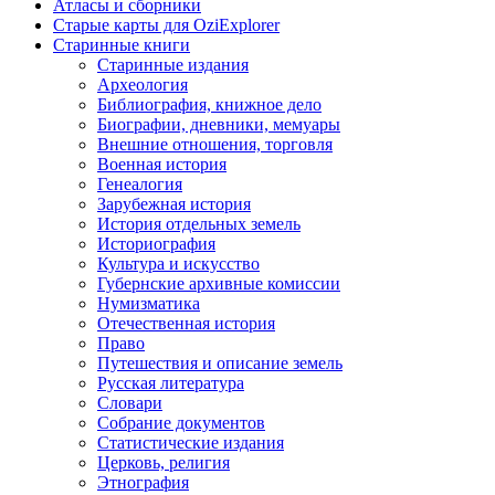
Атласы и сборники
Старые карты для OziExplorer
Старинные книги
Старинные издания
Археология
Библиография, книжное дело
Биографии, дневники, мемуары
Внешние отношения, торговля
Военная история
Генеалогия
Зарубежная история
История отдельных земель
Историография
Культура и искусство
Губернские архивные комиссии
Нумизматика
Отечественная история
Право
Путешествия и описание земель
Русская литература
Словари
Собрание документов
Статистические издания
Церковь, религия
Этнография