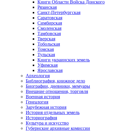
Книги Области Войска Донского
Рязанская
Санкт-Петербургская
Саратовская
Симбирская
Смоленская
Тамбовская
Тверская
Тобольская
Томская
Тульская
Книги украинских земель
Уфимская
Ярославская
Археология
Библиография, книжное дело
Биографии, дневники, мемуары
Внешние отношения, торговля
Военная история
Генеалогия
Зарубежная история
История отдельных земель
Историография
Культура и искусство
Губернские архивные комиссии