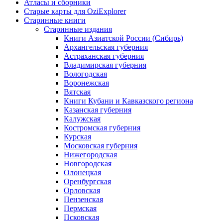
Атласы и сборники
Старые карты для OziExplorer
Старинные книги
Старинные издания
Книги Азиатской России (Сибирь)
Архангельская губерния
Астраханская губерния
Владимирская губерния
Вологодская
Воронежская
Вятская
Книги Кубани и Кавказского региона
Казанская губерния
Калужская
Костромская губерния
Курская
Московская губерния
Нижегородская
Новгородская
Олонецкая
Оренбургская
Орловская
Пензенская
Пермская
Псковская