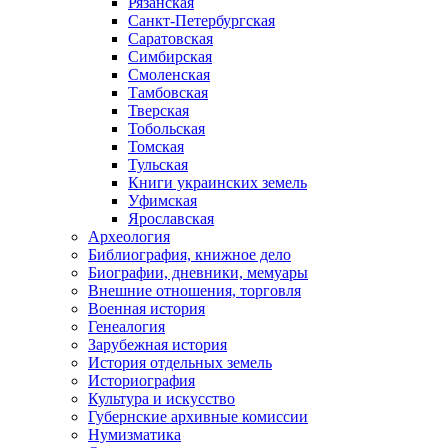
Рязанская
Санкт-Петербургская
Саратовская
Симбирская
Смоленская
Тамбовская
Тверская
Тобольская
Томская
Тульская
Книги украинских земель
Уфимская
Ярославская
Археология
Библиография, книжное дело
Биографии, дневники, мемуары
Внешние отношения, торговля
Военная история
Генеалогия
Зарубежная история
История отдельных земель
Историография
Культура и искусство
Губернские архивные комиссии
Нумизматика