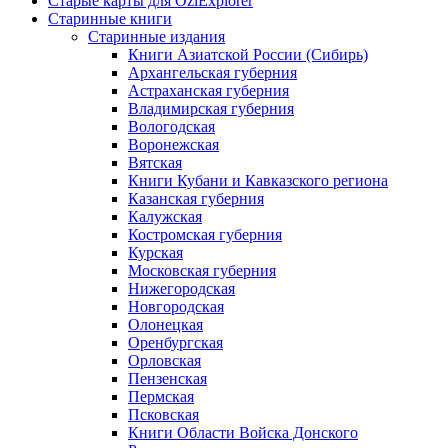
Старые карты для OziExplorer
Старинные книги
Старинные издания
Книги Азиатской России (Сибирь)
Архангельская губерния
Астраханская губерния
Владимирская губерния
Вологодская
Воронежская
Вятская
Книги Кубани и Кавказского региона
Казанская губерния
Калужская
Костромская губерния
Курская
Московская губерния
Нижегородская
Новгородская
Олонецкая
Оренбургская
Орловская
Пензенская
Пермская
Псковская
Книги Области Войска Донского