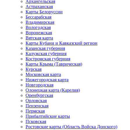
Архангельская
Астраханская
Карты Белоруссии
Бессарабская
Владимирская
Вологодская
Воронежская
Вятская карта
Карты Кубани и Кавказский регион
Казанская губерния
Калужская губерния
Костромская губерния
Карты Крыма (Таврическая)
Курская
Московская карта
Нижегородская карта
Новгородская
Олонецкая карта (Карелия)
Оренбургская
Орловская
Пензенская
Пермская
Прибалтийские карты
Псковская
Ростовские карты (Область Войска Донского)