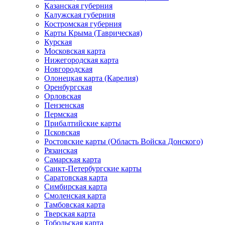
Казанская губерния
Калужская губерния
Костромская губерния
Карты Крыма (Таврическая)
Курская
Московская карта
Нижегородская карта
Новгородская
Олонецкая карта (Карелия)
Оренбургская
Орловская
Пензенская
Пермская
Прибалтийские карты
Псковская
Ростовские карты (Область Войска Донского)
Рязанская
Самарская карта
Санкт-Петербургские карты
Саратовская карта
Симбирская карта
Смоленская карта
Тамбовская карта
Тверская карта
Тобольская карта