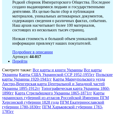
Редкий сборник Императорского Общества. Последнее
создано выдающимися людьми и государственными
деятелями. Их целью были сбор и публикация
материалов, уникальных антикварных документов,
содержащих сведения о различных фактах, событиях.
Наш архив насчитывает более 100 материалов,
состоящих из нескольких тысяч страниц.
Низкая стоимость и большой объем уникальной
информации привлекут наших покупателей.
Подробнее в описании
Артикул:
44-017
Перейти
Смотрите также:
Все карты и книги Украины
Все карты
Украины
Карты США Украинской ССР 1952-1955гг
Польские
карты Украины 1920-1941гг
Карты Мариупольского уезда
Австро-Венгерская карта Центральной и Западной частей
Украины 1895-1912гг
Топографическая карта Украины 1860-
1890гг
Карта Стрельбицкого Украины 1865-1871гг
Карты
украинских губерний из атласов Российской Империи
ПГМ
Херсонской губернии 1828 года
ПГМ Екатеринославской
губернии 1780-1830гг
ПГМ Харьковской губернии 1783-
1785гг