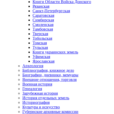
Книги Области Войска Донского
Рязанская
Санкт-Петербургская
Саратовская
Симбирская
Смоленская
Тамбовская
Тверская
Тобольская
Томская
Тульская
Книги украинских земель
Уфимская
Ярославская
Археология
Библиография, книжное дело
Биографии, дневники, мемуары
Внешние отношения, торговля
Военная история
Генеалогия
Зарубежная история
История отдельных земель
Историография
Культура и искусство
Губернские архивные комиссии