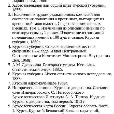
Ларионовым, 1786г.
Адрес-календарь или общий штат Курской губернии,
1855г.
Положения к трудам редакционных комиссий для
составления положения о крестьянах, выходящих из
крепостной зависимости. Сведения о помещичьих
имениях. Том 1. Извлечения из описаний имений по
великорусским губерниям. Извлечение из описаний
помещичьих имений в 100 душ и свыше. Курская
губерния, 1860г.
Курская губерния. Список населенных мест по
сведениям 1862 года. Издан Центральным
Статистическим Комитетом Министерства Внутренних
Дел, 1868г.
А.М. Дренякина. Белгород с уездом. Историко-
статистический очерк, 1882г.
Курская губерния. Итоги статистического исследования,
1887г.
Курский адрес-календарь 1909г.
Историческая летопись Курского дворянства. Составил
член Императорского С.-Петербургского
Археологического Института А. А. Танков. Издание
Курского дворянства. Том первый, 1913 г.
Археологическая карта России. Курская область. Часть
1. Курск, Курский, Беловский Большесолдатский,