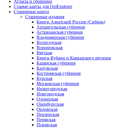
Атласы и сборники
Старые карты для OziExplorer
Старинные книги
Старинные издания
Книги Азиатской России (Сибирь)
Архангельская губерния
Астраханская губерния
Владимирская губерния
Вологодская
Воронежская
Вятская
Книги Кубани и Кавказского региона
Казанская губерния
Калужская
Костромская губерния
Курская
Московская губерния
Нижегородская
Новгородская
Олонецкая
Оренбургская
Орловская
Пензенская
Пермская
Псковская