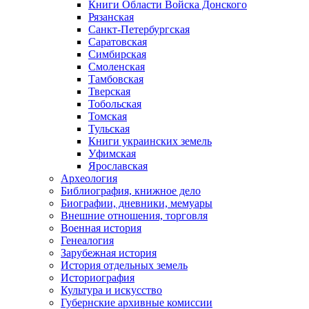
Книги Области Войска Донского
Рязанская
Санкт-Петербургская
Саратовская
Симбирская
Смоленская
Тамбовская
Тверская
Тобольская
Томская
Тульская
Книги украинских земель
Уфимская
Ярославская
Археология
Библиография, книжное дело
Биографии, дневники, мемуары
Внешние отношения, торговля
Военная история
Генеалогия
Зарубежная история
История отдельных земель
Историография
Культура и искусство
Губернские архивные комиссии