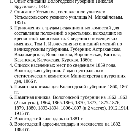
Опыт описания Вологодской губернии Николая
Брусилова, 1833г
Описание Устьвыма, составленное учителем
Устьсысольского уездного училища М. Михайловым,
1851г.
Приложения к трудам редакционных комиссий для
составления положений о крестьянах, выходящих из
крепостной зависимости. Сведения о помещичьих
имениях. Том 1. Извлечения из описаний имений по
великорусским губерниям. Губернии: Астраханская,
Владимирская, Вологодская, Воронежская, Вятская,
Казанская, Калужская, Курская. 1860г.
Список населенных мест по сведениям 1859 года.
Вологодская губерния. Издан центральным
статистическим комитетом Министерства внутренних
дел, 1866 г.
Памятная книжка для Вологодской губернии 1860, 1861
гг.
Памятная книжка Вологодской губернии на 1862-1863
(2 выпуска), 1864, 1865-1866, 1870, 1873, 1875-1876,
1879, 1880, 1893-1894, 1896-1897 (в 2 частях), 1912,1914,
1915 гг.
Вологодский календарь на 1881 г.
Вологодский адрес-календарь и месяцеслов на 1882,
1883 гг.