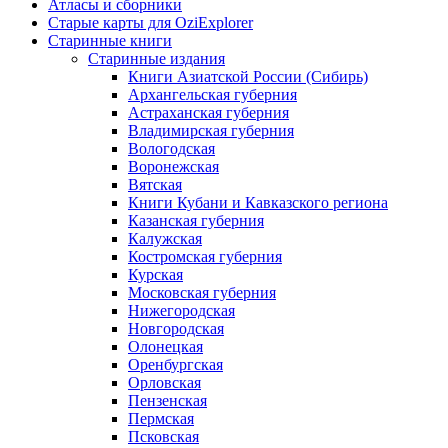
Атласы и сборники
Старые карты для OziExplorer
Старинные книги
Старинные издания
Книги Азиатской России (Сибирь)
Архангельская губерния
Астраханская губерния
Владимирская губерния
Вологодская
Воронежская
Вятская
Книги Кубани и Кавказского региона
Казанская губерния
Калужская
Костромская губерния
Курская
Московская губерния
Нижегородская
Новгородская
Олонецкая
Оренбургская
Орловская
Пензенская
Пермская
Псковская