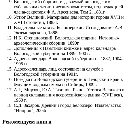
Вологодский сборник, издаваемый вологодским
губернским статистическим комитетом, под редакцией
члена-секретаря Ф.А. Арсеньева. Том 2, 1881г.
Устюг Великий. Материалы для истории города XVII и
XVIII столетий, 1883г.
Владетельные князья Белоозерские. Исследование А.В.
Экземплярского, 1888г.
И.К. Степановский. Вологодская старина. Историко-
археологический сборник, 1890г.
Дополнения к Памятной книжке и адрес-календарь
Вологодской губернии на 1899-1900 г.
Адрес-календарь Вологодской губернии на 1887, 1904-
1905 гг.
Адрес-календарь лиц, состоящих на службе в
Вологодской губернии на 1901г.
Поездка по Вологодской губернии в Печорский край к
будущим водным путям на Сибирь, 1909г.
А.Ц. Мирзон, Ю.А. Тихонов. Рынок Устюга Великого в
период складывания всероссийского рынка (XVII век),
1960 г.
С.Д. Захаров. Древний город Белоозеро. Издательство
"Индрик", 2004г.
Рекомендуем книги