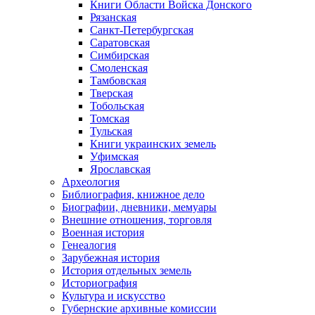
Книги Области Войска Донского
Рязанская
Санкт-Петербургская
Саратовская
Симбирская
Смоленская
Тамбовская
Тверская
Тобольская
Томская
Тульская
Книги украинских земель
Уфимская
Ярославская
Археология
Библиография, книжное дело
Биографии, дневники, мемуары
Внешние отношения, торговля
Военная история
Генеалогия
Зарубежная история
История отдельных земель
Историография
Культура и искусство
Губернские архивные комиссии