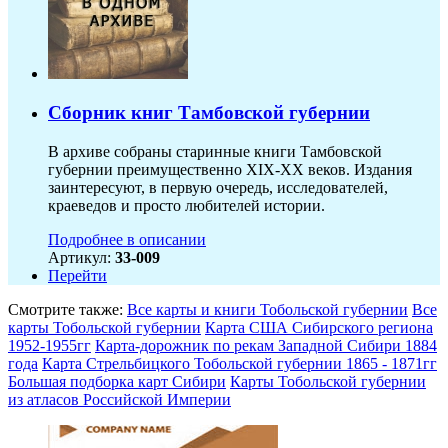
Сборник книг Тамбовской губернии
В архиве собраны старинные книги Тамбовской
губернии преимущественно XIX-ХХ веков. Издания
заинтересуют, в первую очередь, исследователей,
краеведов и просто любителей истории.
Подробнее в описании
Артикул:
33-009
Перейти
Смотрите также:
Все карты и книги Тобольской губернии
Все
карты Тобольской губернии
Карта США Сибирского региона
1952-1955гг
Карта-дорожник по рекам Западной Сибири 1884
года
Карта Стрельбицкого Тобольской губернии 1865 - 1871гг
Большая подборка карт Сибири
Карты Тобольской губернии
из атласов Российской Империи