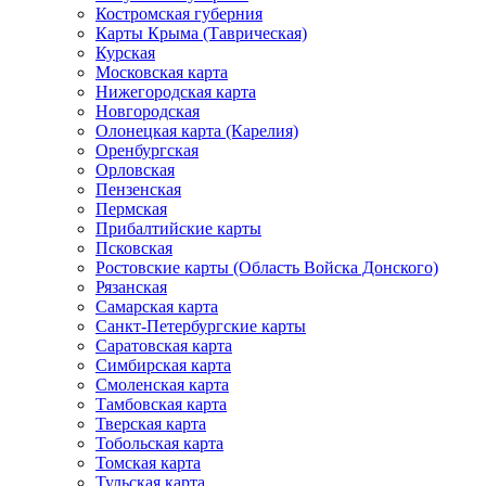
Костромская губерния
Карты Крыма (Таврическая)
Курская
Московская карта
Нижегородская карта
Новгородская
Олонецкая карта (Карелия)
Оренбургская
Орловская
Пензенская
Пермская
Прибалтийские карты
Псковская
Ростовские карты (Область Войска Донского)
Рязанская
Самарская карта
Санкт-Петербургские карты
Саратовская карта
Симбирская карта
Смоленская карта
Тамбовская карта
Тверская карта
Тобольская карта
Томская карта
Тульская карта