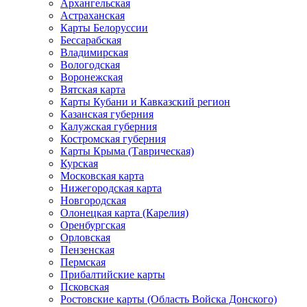
Архангельская
Астраханская
Карты Белоруссии
Бессарабская
Владимирская
Вологодская
Воронежская
Вятская карта
Карты Кубани и Кавказский регион
Казанская губерния
Калужская губерния
Костромская губерния
Карты Крыма (Таврическая)
Курская
Московская карта
Нижегородская карта
Новгородская
Олонецкая карта (Карелия)
Оренбургская
Орловская
Пензенская
Пермская
Прибалтийские карты
Псковская
Ростовские карты (Область Войска Донского)