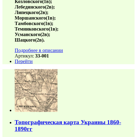
Козловского(1в);
Лебедянского(2в);
Липецкого(2в);
Моршанского(1в);
Тамбовского(1в);
Темниковского(1в);
Усманского(2в);
Шацкого(2в).
Подробнее в описании
Артикул:
33-001
Перейти
Топографическая карта Украины 1860-
1890гг