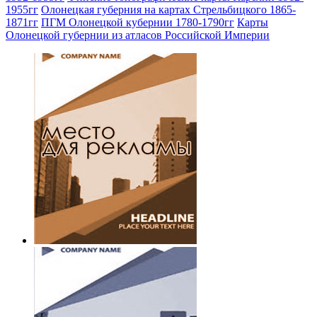
1955гг
Олонецкая губерния на картах Стрельбицкого 1865-
1871гг
ПГМ Олонецкой кубернии 1780-1790гг
Карты
Олонецкой губернии из атласов Российской Империи