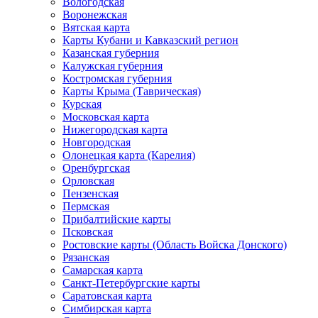
Вологодская
Воронежская
Вятская карта
Карты Кубани и Кавказский регион
Казанская губерния
Калужская губерния
Костромская губерния
Карты Крыма (Таврическая)
Курская
Московская карта
Нижегородская карта
Новгородская
Олонецкая карта (Карелия)
Оренбургская
Орловская
Пензенская
Пермская
Прибалтийские карты
Псковская
Ростовские карты (Область Войска Донского)
Рязанская
Самарская карта
Санкт-Петербургские карты
Саратовская карта
Симбирская карта