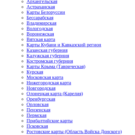
Архангельская
Астраханская
Карты Белоруссии
Бессарабская
Владимирская
Вологодская
Воронежская
Вятская карта
Карты Кубани и Кавказский регион
Казанская губерния
Калужская губерния
Костромская губерния
Карты Крыма (Таврическая)
Курская
Московская карта
Нижегородская карта
Новгородская
Олонецкая карта (Карелия)
Оренбургская
Орловская
Пензенская
Пермская
Прибалтийские карты
Псковская
Ростовские карты (Область Войска Донского)