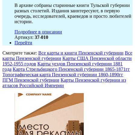
В архиве собраны старинные книги Тульской губернии
разных столетий. Издания заинтересуют, в первую
очередь, исследователей, краеведов и просто любителей
истории.
Подробнее в описании
Артикул:
37-010
Перейти
Смотрите также:
Все карты и книги Пензенской губернии
Все
карты Пензенской губернии
Карты США Пензенской области
1952-1955 годов
Карты уездов Пензенской губернии 1881
года
Карта Стрельбицкого Пензенской губернии 1865-1871гг
Топографическая карта Пензенской губернии 1860-1890гг
ПГМ Пензенской губернии
Карты Пензенской губернии из
атласов Российской Империи