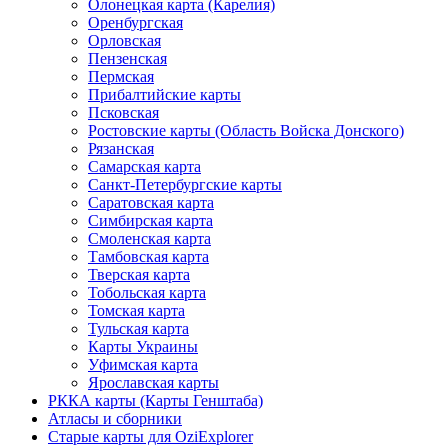
Олонецкая карта (Карелия)
Оренбургская
Орловская
Пензенская
Пермская
Прибалтийские карты
Псковская
Ростовские карты (Область Войска Донского)
Рязанская
Самарская карта
Санкт-Петербургские карты
Саратовская карта
Симбирская карта
Смоленская карта
Тамбовская карта
Тверская карта
Тобольская карта
Томская карта
Тульская карта
Карты Украины
Уфимская карта
Ярославская карты
РККА карты (Карты Генштаба)
Атласы и сборники
Старые карты для OziExplorer