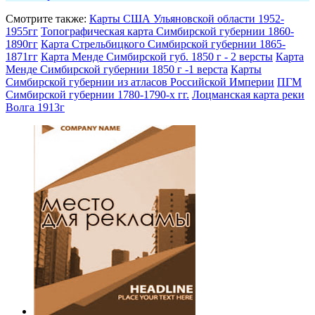
Смотрите также:
Карты США Ульяновской области 1952-
1955гг
Топографическая карта Симбирской губернии 1860-
1890гг
Карта Стрельбицкого Симбирской губернии 1865-
1871гг
Карта Менде Симбирской губ. 1850 г - 2 версты
Карта
Менде Симбирской губернии 1850 г -1 верста
Карты
Симбирской губернии из атласов Российской Империи
ПГМ
Симбирской губернии 1780-1790-х гг.
Лоцманская карта реки
Волга 1913г