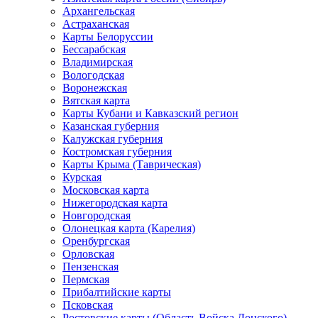
Архангельская
Астраханская
Карты Белоруссии
Бессарабская
Владимирская
Вологодская
Воронежская
Вятская карта
Карты Кубани и Кавказский регион
Казанская губерния
Калужская губерния
Костромская губерния
Карты Крыма (Таврическая)
Курская
Московская карта
Нижегородская карта
Новгородская
Олонецкая карта (Карелия)
Оренбургская
Орловская
Пензенская
Пермская
Прибалтийские карты
Псковская
Ростовские карты (Область Войска Донского)