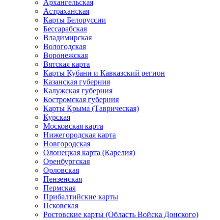
Архангельская
Астраханская
Карты Белоруссии
Бессарабская
Владимирская
Вологодская
Воронежская
Вятская карта
Карты Кубани и Кавказский регион
Казанская губерния
Калужская губерния
Костромская губерния
Карты Крыма (Таврическая)
Курская
Московская карта
Нижегородская карта
Новгородская
Олонецкая карта (Карелия)
Оренбургская
Орловская
Пензенская
Пермская
Прибалтийские карты
Псковская
Ростовские карты (Область Войска Донского)