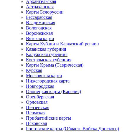
Архангельская
Астраханская
Карты Белоруссии
Бессарабская
Владимирская
Вологодская
Воронежская
Вятская карта
Карты Кубани и Кавказский регион
Казанская губерния
Калужская губерния
Костромская губерния
Карты Крыма (Таврическая)
Курская
Московская карта
Нижегородская карта
Новгородская
Олонецкая карта (Карелия)
Оренбургская
Орловская
Пензенская
Пермская
Прибалтийские карты
Псковская
Ростовские карты (Область Войска Донского)