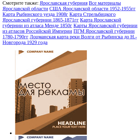
Смотрите также:
Ярославская губерния
Все материалы
Ярославской области
США Ярославской области 1952-1955гг
Карта Рыбинского уезда 1908г
Карта Стрельбицкого
Ярославской губернии 1865-1871гг
Карта Ярославской
губернии из атласа Менде 1850г
Карты Ярославской губернии
из атласов Российской Империи
ПГМ Ярославской губернии
1780-1790гг
Лоцманская карта реки Волги от Рыбинска до Н.-
Новгорода 1929 года