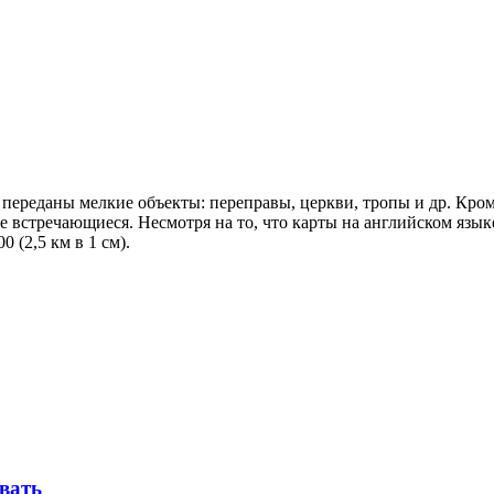
ереданы мелкие объекты: переправы, церкви, тропы и др. Кром
не встречающиеся. Несмотря на то, что карты на английском яз
 (2,5 км в 1 см).
овать