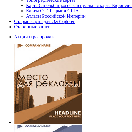
Топографические карты
Карта Стрельбицкого - специальная карта Европейс
Карты СССР армии США
Атласы Российской Империи
Старые карты для OziExplorer
Старинные книги
Акции и распродажа