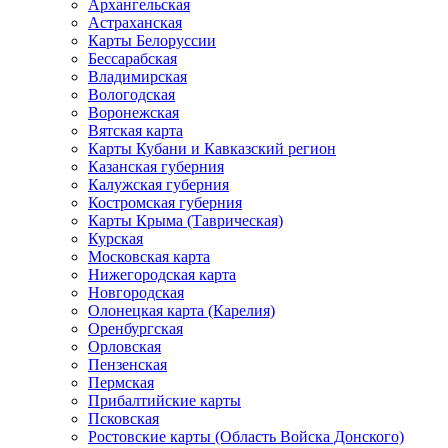
Архангельская
Астраханская
Карты Белоруссии
Бессарабская
Владимирская
Вологодская
Воронежская
Вятская карта
Карты Кубани и Кавказский регион
Казанская губерния
Калужская губерния
Костромская губерния
Карты Крыма (Таврическая)
Курская
Московская карта
Нижегородская карта
Новгородская
Олонецкая карта (Карелия)
Оренбургская
Орловская
Пензенская
Пермская
Прибалтийские карты
Псковская
Ростовские карты (Область Войска Донского)