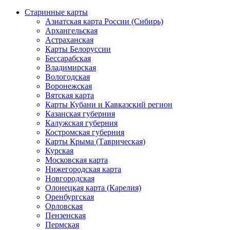
Старинные карты
Азиатская карта России (Сибирь)
Архангельская
Астраханская
Карты Белоруссии
Бессарабская
Владимирская
Вологодская
Воронежская
Вятская карта
Карты Кубани и Кавказский регион
Казанская губерния
Калужская губерния
Костромская губерния
Карты Крыма (Таврическая)
Курская
Московская карта
Нижегородская карта
Новгородская
Олонецкая карта (Карелия)
Оренбургская
Орловская
Пензенская
Пермская