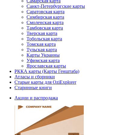
Самарская карта
Санкт-Петербургские карты
Саратовская карта
Симбирская карта
Смоленская карта
Тамбовская карта
Тверская карта
Тобольская карта
Томская карта
Тульская карта
Карты Украины
Уфимская карта
Ярославская карты
РККА карты (Карты Генштаба)
Атласы и сборники
Старые карты для OziExplorer
Старинные книги
Акции и распродажа