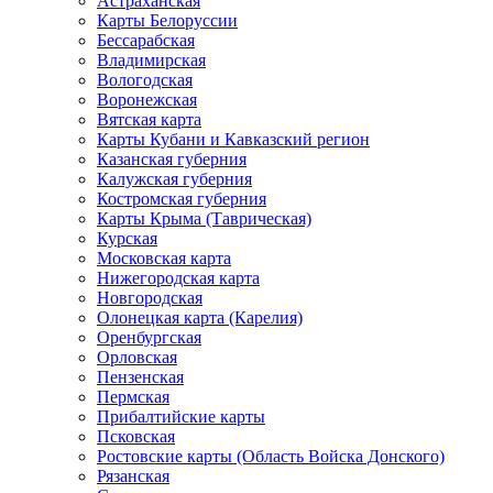
Астраханская
Карты Белоруссии
Бессарабская
Владимирская
Вологодская
Воронежская
Вятская карта
Карты Кубани и Кавказский регион
Казанская губерния
Калужская губерния
Костромская губерния
Карты Крыма (Таврическая)
Курская
Московская карта
Нижегородская карта
Новгородская
Олонецкая карта (Карелия)
Оренбургская
Орловская
Пензенская
Пермская
Прибалтийские карты
Псковская
Ростовские карты (Область Войска Донского)
Рязанская