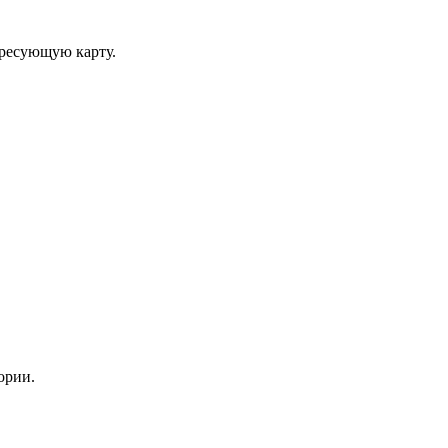
ересующую карту.
ории.