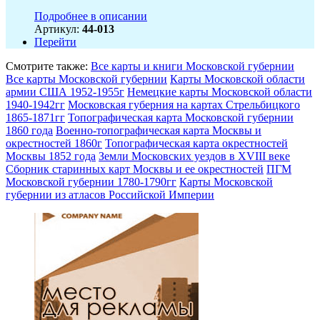
Подробнее в описании
Артикул:
44-013
Перейти
Смотрите также:
Все карты и книги Московской губернии
Все карты Московской губернии
Карты Московской области
армии США 1952-1955г
Немецкие карты Московской области
1940-1942гг
Московская губерния на картах Стрельбицкого
1865-1871гг
Топографическая карта Московской губернии
1860 года
Военно-топографическая карта Москвы и
окрестностей 1860г
Топографическая карта окрестностей
Москвы 1852 года
Земли Московских уездов в XVIII веке
Сборник старинных карт Москвы и ее окрестностей
ПГМ
Московской губернии 1780-1790гг
Карты Московской
губернии из атласов Российской Империи