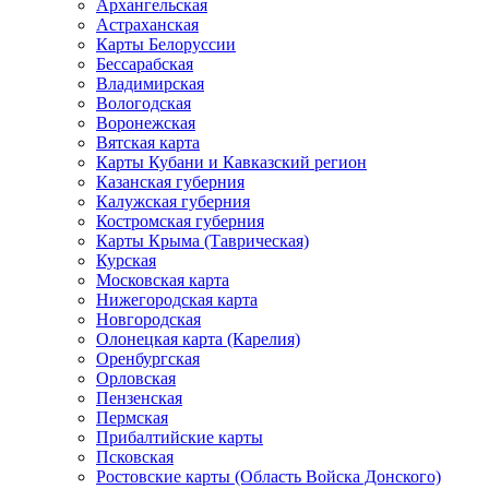
Архангельская
Астраханская
Карты Белоруссии
Бессарабская
Владимирская
Вологодская
Воронежская
Вятская карта
Карты Кубани и Кавказский регион
Казанская губерния
Калужская губерния
Костромская губерния
Карты Крыма (Таврическая)
Курская
Московская карта
Нижегородская карта
Новгородская
Олонецкая карта (Карелия)
Оренбургская
Орловская
Пензенская
Пермская
Прибалтийские карты
Псковская
Ростовские карты (Область Войска Донского)