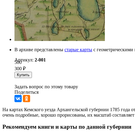
В архиве представлены
старые карты
с геометрическими п
Артикул:
2-001
500
300
₽
Купить
Задать вопрос по этому товару
Поделиться
На картах Кемского уезда Архангельской губернии 1785 года о
очень подробные, хорошо прорисованы, их масштаб составляет 2
Рекомендуем книги и карты по данной губернии