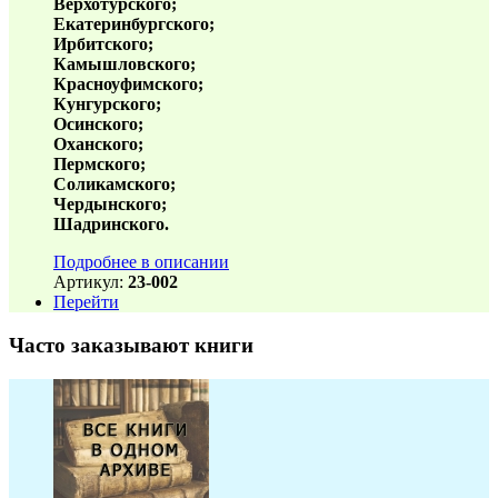
Верхотурского;
Екатеринбургского;
Ирбитского;
Камышловского;
Красноуфимского;
Кунгурского;
Осинского;
Оханского;
Пермского;
Соликамского;
Чердынского;
Шадринского.
Подробнее в описании
Артикул:
23-002
Перейти
Часто заказывают книги