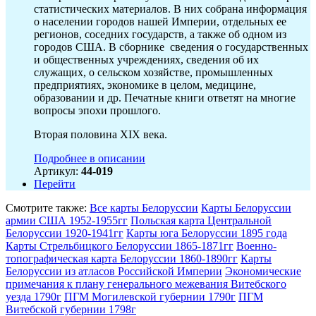
статистических материалов. В них собрана информация
о населении городов нашей Империи, отдельных ее
регионов, соседних государств, а также об одном из
городов США. В сборнике сведения о государственных
и общественных учреждениях, сведения об их
служащих, о сельском хозяйстве, промышленных
предприятиях, экономике в целом, медицине,
образовании и др. Печатные книги ответят на многие
вопросы эпохи прошлого.
Вторая половина XIX века.
Подробнее в описании
Артикул:
44-019
Перейти
Смотрите также:
Все карты Белоруссии
Карты Белоруссии
армии США 1952-1955гг
Польская карта Центральной
Белоруссии 1920-1941гг
Карты юга Белоруссии 1895 года
Карты Стрельбицкого Белоруссии 1865-1871гг
Военно-
топографическая карта Белоруссии 1860-1890гг
Карты
Белоруссии из атласов Российской Империи
Экономические
примечания к плану генерального межевания Витебского
уезда 1790г
ПГМ Могилевской губернии 1790г
ПГМ
Витебской губернии 1798г