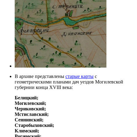
В архиве представлены
старые карты
с
геометрическими планами дач уездов Могилевской
губернии конца XVIII века:
Белицкий;
Могилевский;
Чериковский;
Мстиславский;
Сеннинский;
Старобыховский;
Климский;
Рогаческий;