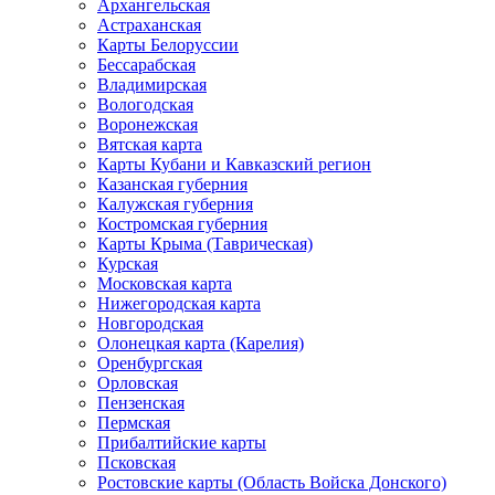
Архангельская
Астраханская
Карты Белоруссии
Бессарабская
Владимирская
Вологодская
Воронежская
Вятская карта
Карты Кубани и Кавказский регион
Казанская губерния
Калужская губерния
Костромская губерния
Карты Крыма (Таврическая)
Курская
Московская карта
Нижегородская карта
Новгородская
Олонецкая карта (Карелия)
Оренбургская
Орловская
Пензенская
Пермская
Прибалтийские карты
Псковская
Ростовские карты (Область Войска Донского)