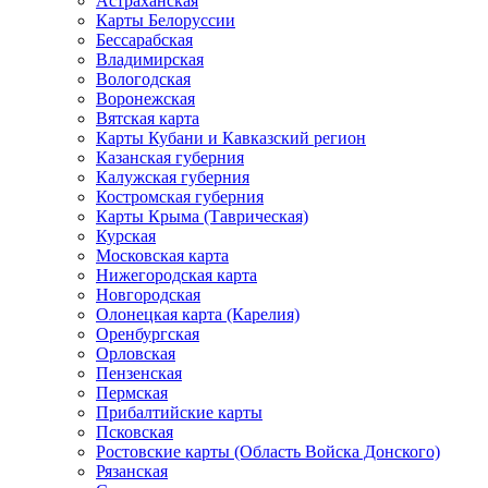
Астраханская
Карты Белоруссии
Бессарабская
Владимирская
Вологодская
Воронежская
Вятская карта
Карты Кубани и Кавказский регион
Казанская губерния
Калужская губерния
Костромская губерния
Карты Крыма (Таврическая)
Курская
Московская карта
Нижегородская карта
Новгородская
Олонецкая карта (Карелия)
Оренбургская
Орловская
Пензенская
Пермская
Прибалтийские карты
Псковская
Ростовские карты (Область Войска Донского)
Рязанская