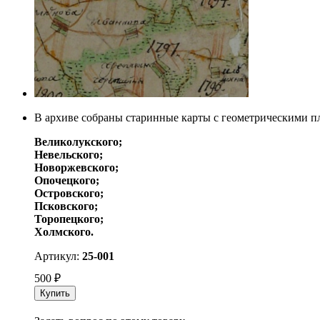
В архиве собраны старинные карты с геометрическими пл
Великолукского;
Невельского;
Новоржевского;
Опочецкого;
Островского;
Псковского;
Торопецкого;
Холмского.
Артикул:
25-001
500
₽
Купить