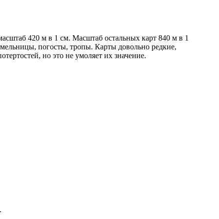
асштаб 420 м в 1 см. Масштаб остальных карт 840 м в 1
 мельницы, погосты, тропы. Карты довольно редкие,
отертостей, но это не умоляет их значение.
.