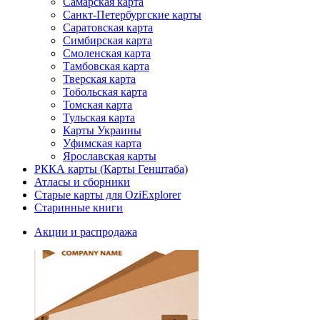
Самарская карта
Санкт-Петербургские карты
Саратовская карта
Симбирская карта
Смоленская карта
Тамбовская карта
Тверская карта
Тобольская карта
Томская карта
Тульская карта
Карты Украины
Уфимская карта
Ярославская карты
РККА карты (Карты Генштаба)
Атласы и сборники
Старые карты для OziExplorer
Старинные книги
Акции и распродажа