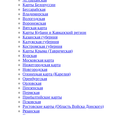
Астраханская
Карты Белоруссии
Бессарабская
Владимирская
Вологодская
Воронежская
Вятская карта
Карты Кубани и Кавказский регион
Казанская губерния
Калужская губерния
Костромская губерния
Карты Крыма (Таврическая)
Курская
Московская карта
Нижегородская карта
Новгородская
Олонецкая карта (Карелия)
Оренбургская
Орловская
Пензенская
Пермская
Прибалтийские карты
Псковская
Ростовские карты (Область Войска Донского)
Рязанская