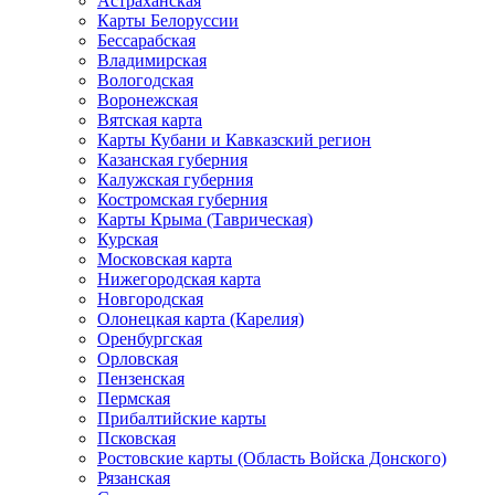
Астраханская
Карты Белоруссии
Бессарабская
Владимирская
Вологодская
Воронежская
Вятская карта
Карты Кубани и Кавказский регион
Казанская губерния
Калужская губерния
Костромская губерния
Карты Крыма (Таврическая)
Курская
Московская карта
Нижегородская карта
Новгородская
Олонецкая карта (Карелия)
Оренбургская
Орловская
Пензенская
Пермская
Прибалтийские карты
Псковская
Ростовские карты (Область Войска Донского)
Рязанская