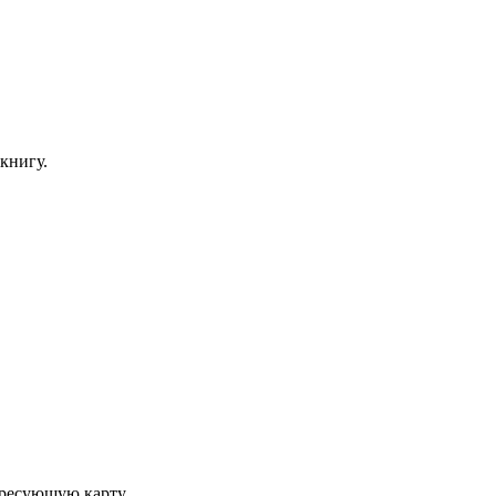
книгу.
ересующую карту.