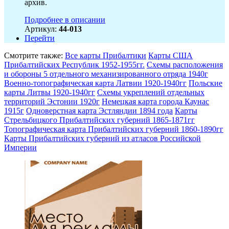
архив.
Подробнее в описании
Артикул:
44-013
Перейти
Смотрите также:
Все карты Прибалтики
Карты США
Прибалтийских Республик 1952-1955гг.
Схемы расположения
и обороны 5 отдельного механизированного отряда 1940г
Военно-топографическая карта Латвии 1920-1940гг
Польские
карты Литвы 1920-1940гг
Схемы укреплений отдельных
территорий Эстонии 1920г
Немецкая карта города Каунас
1915г
Одноверстная карта Эстляндии 1894 года
Карты
Стрельбицкого Прибалтийских губерний 1865-1871гг
Топографическая карта Прибалтийских губерний 1860-1890гг
Карты Прибалтийских губерний из атласов Российской
Империи