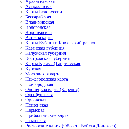
Архангельская
Астраханская
Карты Белоруссии
Бессарабская
Владимирская
Вологодская
Воронежская
Вятская карта
Карты Кубани и Кавказский регион
Казанская губерния
Калужская губерния
Костромская губерния
Карты Крыма (Таврическая)
Курская
Московская карта
Нижегородская карта
Новгородская
Олонецкая карта (Карелия)
Оренбургская
Орловская
Пензенская
Пермская
Прибалтийские карты
Псковская
Ростовские карты (Область Войска Донского)