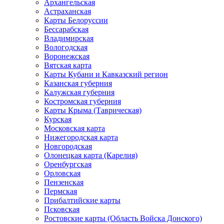
Архангельская
Астраханская
Карты Белоруссии
Бессарабская
Владимирская
Вологодская
Воронежская
Вятская карта
Карты Кубани и Кавказский регион
Казанская губерния
Калужская губерния
Костромская губерния
Карты Крыма (Таврическая)
Курская
Московская карта
Нижегородская карта
Новгородская
Олонецкая карта (Карелия)
Оренбургская
Орловская
Пензенская
Пермская
Прибалтийские карты
Псковская
Ростовские карты (Область Войска Донского)