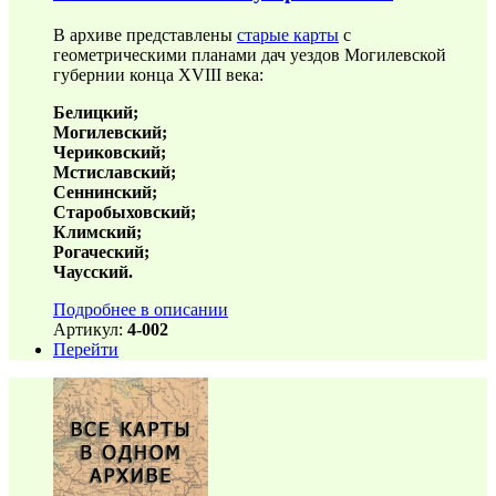
В архиве представлены
старые карты
с
геометрическими планами дач уездов Могилевской
губернии конца XVIII века:
Белицкий;
Могилевский;
Чериковский;
Мстиславский;
Сеннинский;
Старобыховский;
Климский;
Рогаческий;
Чаусский.
Подробнее в описании
Артикул:
4-002
Перейти