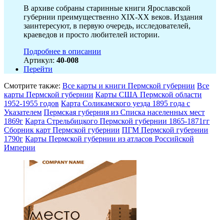
В архиве собраны старинные книги Ярославской
губернии преимущественно XIX-ХХ веков. Издания
заинтересуют, в первую очередь, исследователей,
краеведов и просто любителей истории.
Подробнее в описании
Артикул:
40-008
Перейти
Смотрите также:
Все карты и книги Пермской губернии
Все
карты Пермской губернии
Карты США Пермской области
1952-1955 годов
Карта Соликамского уезда 1895 года с
Указателем
Пермская губерния из Списка населенных мест
1869г
Карта Стрельбицкого Пермской губернии 1865-1871гг
Сборник карт Пермской губернии
ПГМ Пермской губернии
1790г
Карты Пермской губернии из атласов Российской
Империи