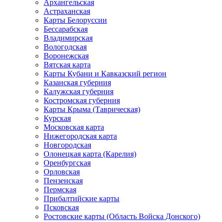
Архангельская
Астраханская
Карты Белоруссии
Бессарабская
Владимирская
Вологодская
Воронежская
Вятская карта
Карты Кубани и Кавказский регион
Казанская губерния
Калужская губерния
Костромская губерния
Карты Крыма (Таврическая)
Курская
Московская карта
Нижегородская карта
Новгородская
Олонецкая карта (Карелия)
Оренбургская
Орловская
Пензенская
Пермская
Прибалтийские карты
Псковская
Ростовские карты (Область Войска Донского)