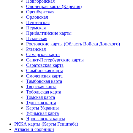
Новгородская
Олонецкая карта (Карелия)
Оренбургская
Орловская
Пензенская
Пермская
Прибалтийские карты
Псковская
Ростовские карты (Область Войска Донского)
Рязанская
Самарская карта
Санкт-Петербургские карты
Саратовская карта
Симбирская карта
Смоленская карта
Тамбовская карта
Тверская карта
Тобольская карта
Томская карта
Тульская карта
Карты Украины
Уфимская карта
Ярославская карты
РККА карты (Карты Генштаба)
Атласы и сборники