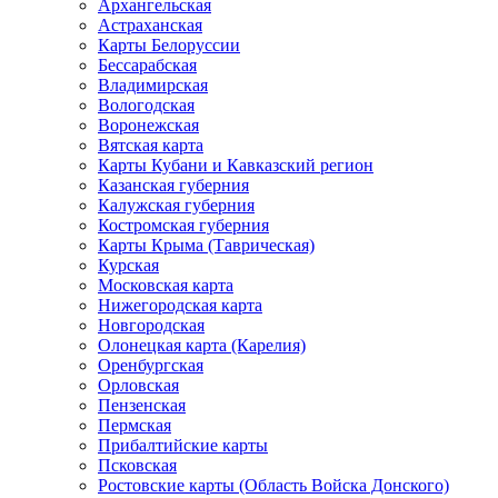
Архангельская
Астраханская
Карты Белоруссии
Бессарабская
Владимирская
Вологодская
Воронежская
Вятская карта
Карты Кубани и Кавказский регион
Казанская губерния
Калужская губерния
Костромская губерния
Карты Крыма (Таврическая)
Курская
Московская карта
Нижегородская карта
Новгородская
Олонецкая карта (Карелия)
Оренбургская
Орловская
Пензенская
Пермская
Прибалтийские карты
Псковская
Ростовские карты (Область Войска Донского)