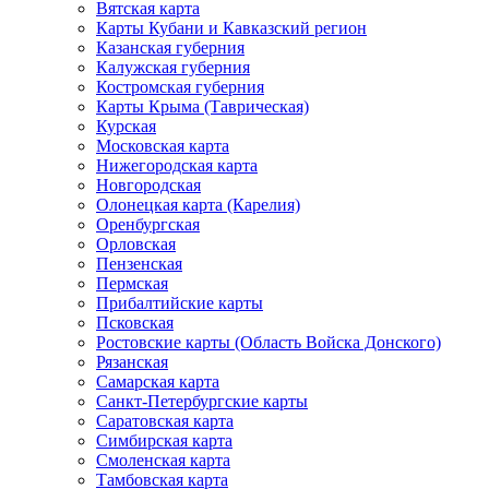
Вятская карта
Карты Кубани и Кавказский регион
Казанская губерния
Калужская губерния
Костромская губерния
Карты Крыма (Таврическая)
Курская
Московская карта
Нижегородская карта
Новгородская
Олонецкая карта (Карелия)
Оренбургская
Орловская
Пензенская
Пермская
Прибалтийские карты
Псковская
Ростовские карты (Область Войска Донского)
Рязанская
Самарская карта
Санкт-Петербургские карты
Саратовская карта
Симбирская карта
Смоленская карта
Тамбовская карта