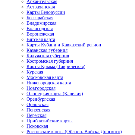
Архангельская
Астраханская
Карты Белоруссии
Бессарабская
Владимирская
Вологодская
Воронежская
Вятская карта
Карты Кубани и Кавказский регион
Казанская губерния
Калужская губерния
Костромская губерния
Карты Крыма (Таврическая)
Курская
Московская карта
Нижегородская карта
Новгородская
Олонецкая карта (Карелия)
Оренбургская
Орловская
Пензенская
Пермская
Прибалтийские карты
Псковская
Ростовские карты (Область Войска Донского)