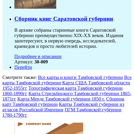
Сборник книг Саратовской губернии
В архиве собраны старинные книги Саратовской
губернии преимущественно XIX-ХХ веков. Издания
заинтересуют, в первую очередь, исследователей,
краеведов и просто любителей истории.
Подробнее в описании
Артикул:
30-009
Перейти
Смотрите также:
Все карты и книги Тамбовской губернии
Все
карты Тамбовской губернии
Карта США Тамбовской области
1952-1955гг
Топографическая карта Тамбовской губернии
1860-1890гг
Карта Стрельбицкого Тамбовской губернии 1865-
1871гг
Карта Менде Тамбовской губернии 1850 г.
Сборник
карт Тамбовской губернии
Карты Тамбовской губернии из
атласов Российской Империи
ПГМ Тамбовской губернии
1780-1790гг