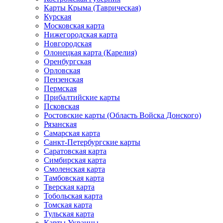
Карты Крыма (Таврическая)
Курская
Московская карта
Нижегородская карта
Новгородская
Олонецкая карта (Карелия)
Оренбургская
Орловская
Пензенская
Пермская
Прибалтийские карты
Псковская
Ростовские карты (Область Войска Донского)
Рязанская
Самарская карта
Санкт-Петербургские карты
Саратовская карта
Симбирская карта
Смоленская карта
Тамбовская карта
Тверская карта
Тобольская карта
Томская карта
Тульская карта
Карты Украины