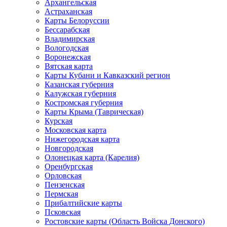
Архангельская
Астраханская
Карты Белоруссии
Бессарабская
Владимирская
Вологодская
Воронежская
Вятская карта
Карты Кубани и Кавказский регион
Казанская губерния
Калужская губерния
Костромская губерния
Карты Крыма (Таврическая)
Курская
Московская карта
Нижегородская карта
Новгородская
Олонецкая карта (Карелия)
Оренбургская
Орловская
Пензенская
Пермская
Прибалтийские карты
Псковская
Ростовские карты (Область Войска Донского)