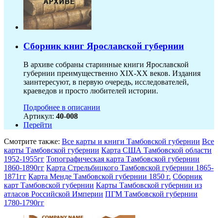
Сборник книг Ярославской губернии
В архиве собраны старинные книги Ярославской
губернии преимущественно XIX-ХХ веков. Издания
заинтересуют, в первую очередь, исследователей,
краеведов и просто любителей истории.
Подробнее в описании
Артикул:
40-008
Перейти
Смотрите также:
Все карты и книги Тамбовской губернии
Все
карты Тамбовской губернии
Карта США Тамбовской области
1952-1955гг
Топографическая карта Тамбовской губернии
1860-1890гг
Карта Стрельбицкого Тамбовской губернии 1865-
1871гг
Карта Менде Тамбовской губернии 1850 г.
Сборник
карт Тамбовской губернии
Карты Тамбовской губернии из
атласов Российской Империи
ПГМ Тамбовской губернии
1780-1790гг