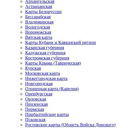
Архангельская
Астраханская
Карты Белоруссии
Бессарабская
Владимирская
Вологодская
Воронежская
Вятская карта
Карты Кубани и Кавказский регион
Казанская губерния
Калужская губерния
Костромская губерния
Карты Крыма (Таврическая)
Курская
Московская карта
Нижегородская карта
Новгородская
Олонецкая карта (Карелия)
Оренбургская
Орловская
Пензенская
Пермская
Прибалтийские карты
Псковская
Ростовские карты (Область Войска Донского)