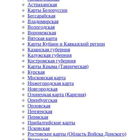
Астраханская
Карты Белоруссии
Бессарабская
Владимирская
Вологодская
Воронежская
Вятская карта
Карты Кубани и Кавказский регион
Казанская губерния
Калужская губерния
Костромская губерния
Карты Крыма (Таврическая)
Курская
Московская карта
Нижегородская карта
Новгородская
Олонецкая карта (Карелия)
Оренбургская
Орловская
Пензенская
Пермская
Прибалтийские карты
Псковская
Ростовские карты (Область Войска Донского)
Рязанская