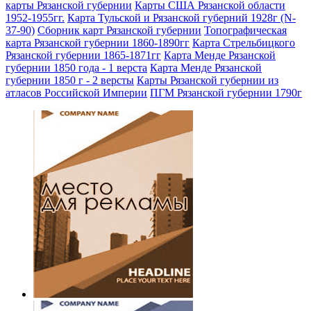
карты Рязанской губернии
Карты США Рязанской области
1952-1955гг.
Карта Тульской и Рязанской губерний 1928г (N-
37-90)
Сборник карт Рязанской губернии
Топографическая
карта Рязанской губернии 1860-1890гг
Карта Стрельбицкого
Рязанской губернии 1865-1871гг
Карта Менде Рязанской
губернии 1850 года - 1 верста
Карта Менде Рязанской
губернии 1850 г - 2 версты
Карты Рязанской губернии из
атласов Российской Империи
ПГМ Рязанской губернии 1790г