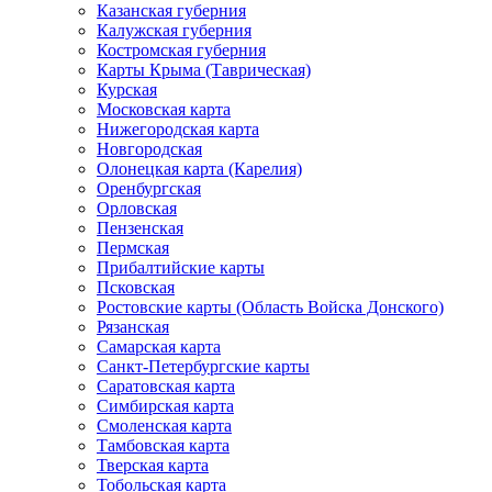
Казанская губерния
Калужская губерния
Костромская губерния
Карты Крыма (Таврическая)
Курская
Московская карта
Нижегородская карта
Новгородская
Олонецкая карта (Карелия)
Оренбургская
Орловская
Пензенская
Пермская
Прибалтийские карты
Псковская
Ростовские карты (Область Войска Донского)
Рязанская
Самарская карта
Санкт-Петербургские карты
Саратовская карта
Симбирская карта
Смоленская карта
Тамбовская карта
Тверская карта
Тобольская карта