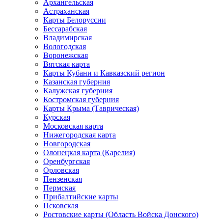
Архангельская
Астраханская
Карты Белоруссии
Бессарабская
Владимирская
Вологодская
Воронежская
Вятская карта
Карты Кубани и Кавказский регион
Казанская губерния
Калужская губерния
Костромская губерния
Карты Крыма (Таврическая)
Курская
Московская карта
Нижегородская карта
Новгородская
Олонецкая карта (Карелия)
Оренбургская
Орловская
Пензенская
Пермская
Прибалтийские карты
Псковская
Ростовские карты (Область Войска Донского)