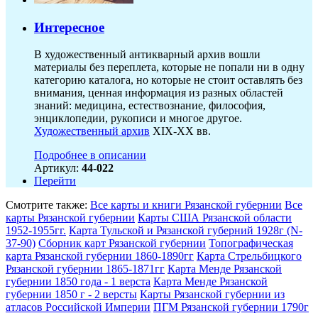
Интересное
В художественный антикварный архив вошли
материалы без переплета, которые не попали ни в одну
категорию каталога, но которые не стоит оставлять без
внимания, ценная информация из разных областей
знаний: медицина, естествознание, философия,
энциклопедии, рукописи и многое другое.
Художественный архив
XIX-XX вв.
Подробнее в описании
Артикул:
44-022
Перейти
Смотрите также:
Все карты и книги Рязанской губернии
Все
карты Рязанской губернии
Карты США Рязанской области
1952-1955гг.
Карта Тульской и Рязанской губерний 1928г (N-
37-90)
Сборник карт Рязанской губернии
Топографическая
карта Рязанской губернии 1860-1890гг
Карта Стрельбицкого
Рязанской губернии 1865-1871гг
Карта Менде Рязанской
губернии 1850 года - 1 верста
Карта Менде Рязанской
губернии 1850 г - 2 версты
Карты Рязанской губернии из
атласов Российской Империи
ПГМ Рязанской губернии 1790г