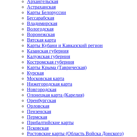
Архангельская
Астраханская
Карты Белоруссии
Бессарабская
Владимирская
Вологодская
Воронежская
Вятская карта
Карты Кубани и Кавказский регион
Казанская губерния
Калужская губерния
Костромская губерния
Карты Крыма (Таврическая)
Курская
Московская карта
Нижегородская карта
Новгородская
Олонецкая карта (Карелия)
Оренбургская
Орловская
Пензенская
Пермская
Прибалтийские карты
Псковская
Ростовские карты (Область Войска Донского)