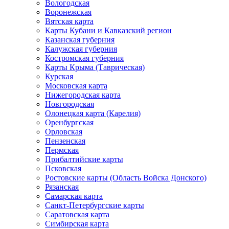
Вологодская
Воронежская
Вятская карта
Карты Кубани и Кавказский регион
Казанская губерния
Калужская губерния
Костромская губерния
Карты Крыма (Таврическая)
Курская
Московская карта
Нижегородская карта
Новгородская
Олонецкая карта (Карелия)
Оренбургская
Орловская
Пензенская
Пермская
Прибалтийские карты
Псковская
Ростовские карты (Область Войска Донского)
Рязанская
Самарская карта
Санкт-Петербургские карты
Саратовская карта
Симбирская карта