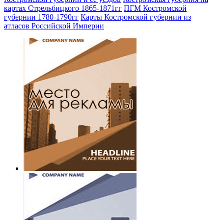
картах Стрельбицкого 1865-1871гг
ПГМ Костромской
губернии 1780-1790гг
Карты Костромской губернии из
атласов Российской Империи