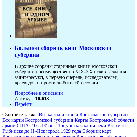
Большой сборник книг Московской
губернии
В архиве собраны старинные книги Московской
губернии преимущественно XIX-ХХ веков. Издания
заинтересуют, в первую очередь, исследователей,
краеведов и просто любителей истории.
Подробнее в описании
Артикул:
16-013
Перейти
Смотрите также:
Все карты и книги Костромской губернии
Все карты Костромской губернии
Карты Костромской области
армии США 1952-1955гг.
Лоцманская карта реки Волги от
Рыбинска до Н.-Новгорода 1929 года
Сборник карт
Костромской губернии и ее уездов
Костромская губерния на