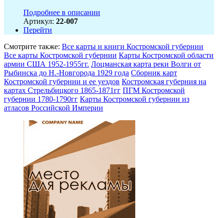
Подробнее в описании
Артикул:
22-007
Перейти
Смотрите также:
Все карты и книги Костромской губернии
Все карты Костромской губернии
Карты Костромской области
армии США 1952-1955гг.
Лоцманская карта реки Волги от
Рыбинска до Н.-Новгорода 1929 года
Сборник карт
Костромской губернии и ее уездов
Костромская губерния на
картах Стрельбицкого 1865-1871гг
ПГМ Костромской
губернии 1780-1790гг
Карты Костромской губернии из
атласов Российской Империи