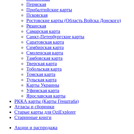
Пермская
Прибалтийские карты
Псковская
Ростовские карты (Область Войска Донского)
Рязанская
Самарская карта
Санкт-Петербургские карты
Саратовская карта
Симбирская карта
Смоленская карта
Тамбовская карта
Тверская карта
Тобольская карта
Томская карта
Тульская карта
Карты Украины
Уфимская карта
Ярославская карты
РККА карты (Карты Генштаба)
Атласы и сборники
Старые карты для OziExplorer
Старинные книги
Акции и распродажа