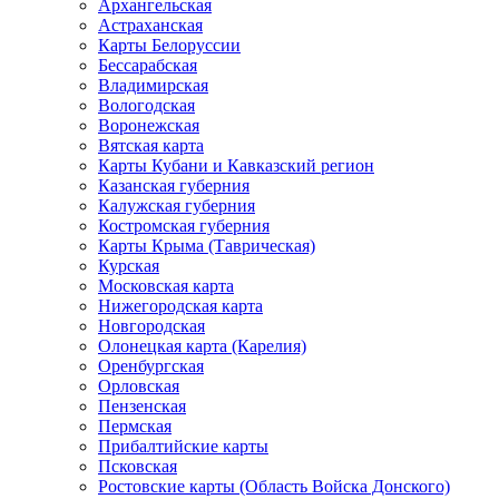
Архангельская
Астраханская
Карты Белоруссии
Бессарабская
Владимирская
Вологодская
Воронежская
Вятская карта
Карты Кубани и Кавказский регион
Казанская губерния
Калужская губерния
Костромская губерния
Карты Крыма (Таврическая)
Курская
Московская карта
Нижегородская карта
Новгородская
Олонецкая карта (Карелия)
Оренбургская
Орловская
Пензенская
Пермская
Прибалтийские карты
Псковская
Ростовские карты (Область Войска Донского)