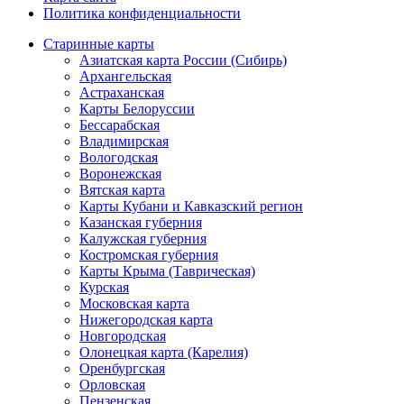
Политика конфиденциальности
Старинные карты
Азиатская карта России (Сибирь)
Архангельская
Астраханская
Карты Белоруссии
Бессарабская
Владимирская
Вологодская
Воронежская
Вятская карта
Карты Кубани и Кавказский регион
Казанская губерния
Калужская губерния
Костромская губерния
Карты Крыма (Таврическая)
Курская
Московская карта
Нижегородская карта
Новгородская
Олонецкая карта (Карелия)
Оренбургская
Орловская
Пензенская