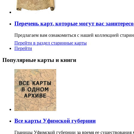
Перечень карт, которые могут вас заинтерес
Предлагаем вам ознакомиться с нашей коллекцией старин
Перейти в раздел старинные карты
Перейти
Популярные карты и книги
Все карты Уфимской губернии
Границы Уфимской губернии за время ее существования м