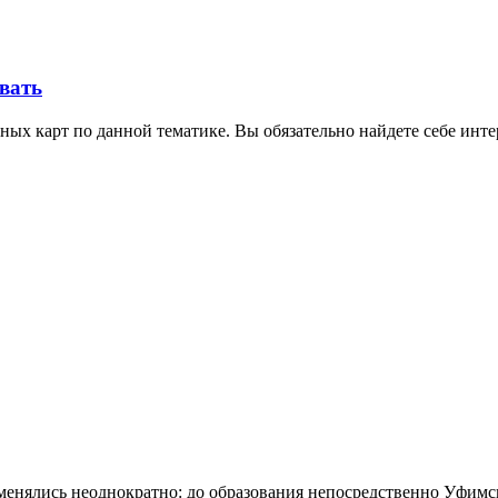
овать
ных карт по данной тематике. Вы обязательно найдете себе инт
енялись неоднократно: до образования непосредственно Уфимск