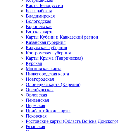
Астраханская
Карты Белоруссии
Бессарабская
Владимирская
Вологодская
Воронежская
Вятская карта
Карты Кубани и Кавказский регион
Казанская губерния
Калужская губерния
Костромская губерния
Карты Крыма (Таврическая)
Курская
Московская карта
Нижегородская карта
Новгородская
Олонецкая карта (Карелия)
Оренбургская
Орловская
Пензенская
Пермская
Прибалтийские карты
Псковская
Ростовские карты (Область Войска Донского)
Рязанская