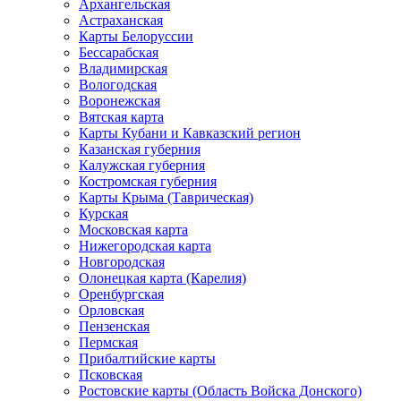
Архангельская
Астраханская
Карты Белоруссии
Бессарабская
Владимирская
Вологодская
Воронежская
Вятская карта
Карты Кубани и Кавказский регион
Казанская губерния
Калужская губерния
Костромская губерния
Карты Крыма (Таврическая)
Курская
Московская карта
Нижегородская карта
Новгородская
Олонецкая карта (Карелия)
Оренбургская
Орловская
Пензенская
Пермская
Прибалтийские карты
Псковская
Ростовские карты (Область Войска Донского)