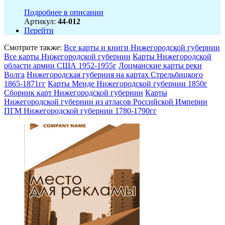
Подробнее в описании
Артикул:
44-012
Перейти
Смотрите также:
Все карты и книги Нижегородской губернии
Все карты Нижегородской губернии
Карты Нижегородской
области армии США 1952-1955г
Лоцманские карты реки
Волга
Нижегородская губерния на картах Стрельбицкого
1865-1871гг
Карты Менде Нижегородской губернии 1850г
Сборник карт Нижегородской губернии
Карты
Нижегородской губернии из атласов Российской Империи
ПГМ Нижегородской губернии 1780-1790гг