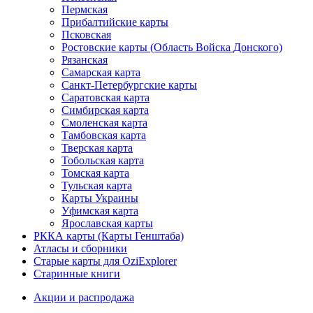
Пермская
Прибалтийские карты
Псковская
Ростовские карты (Область Войска Донского)
Рязанская
Самарская карта
Санкт-Петербургские карты
Саратовская карта
Симбирская карта
Смоленская карта
Тамбовская карта
Тверская карта
Тобольская карта
Томская карта
Тульская карта
Карты Украины
Уфимская карта
Ярославская карты
РККА карты (Карты Генштаба)
Атласы и сборники
Старые карты для OziExplorer
Старинные книги
Акции и распродажа