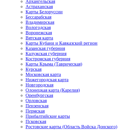
Архангельская
Астраханская
Карты Белоруссии
Бессарабская
Владимирская
Вологодская
Воронежская
Вятская карта
Карты Кубани и Кавказский регион
Казанская губерния
Калужская губерния
Костромская губерния
Карты Крыма (Таврическая)
Курская
Московская карта
Нижегородская карта
Новгородская
Олонецкая карта (Карелия)
Оренбургская
Орловская
Пензенская
Пермская
Прибалтийские карты
Псковская
Ростовские карты (Область Войска Донского)