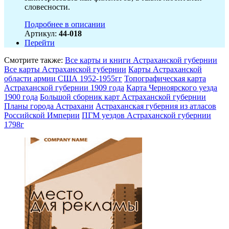
словесности.
Подробнее в описании
Артикул:
44-018
Перейти
Смотрите также:
Все карты и книги Астраханской губернии
Все карты Астраханской губернии
Карты Астраханской
области армии США 1952-1955гг
Топографическая карта
Астраханской губернии 1909 года
Карта Черноярского уезда
1900 года
Большой сборник карт Астраханской губернии
Планы города Астрахани
Астраханская губерния из атласов
Российской Империи
ПГМ уездов Астраханской губернии
1798г