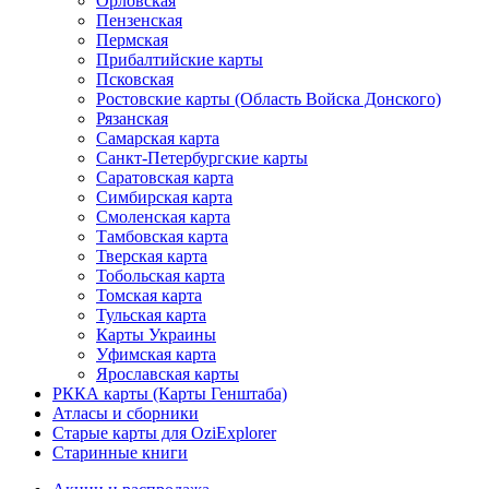
Орловская
Пензенская
Пермская
Прибалтийские карты
Псковская
Ростовские карты (Область Войска Донского)
Рязанская
Самарская карта
Санкт-Петербургские карты
Саратовская карта
Симбирская карта
Смоленская карта
Тамбовская карта
Тверская карта
Тобольская карта
Томская карта
Тульская карта
Карты Украины
Уфимская карта
Ярославская карты
РККА карты (Карты Генштаба)
Атласы и сборники
Старые карты для OziExplorer
Старинные книги