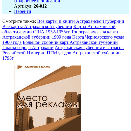
Подробнее в описании
Артикул:
26-012
Перейти
Смотрите также:
Все карты и книги Астраханской губернии
Все карты Астраханской губернии
Карты Астраханской
области армии США 1952-1955гг
Топографическая карта
Астраханской губернии 1909 года
Карта Черноярского уезда
1900 года
Большой сборник карт Астраханской губернии
Планы города Астрахани
Астраханская губерния из атласов
Российской Империи
ПГМ уездов Астраханской губернии
1798г