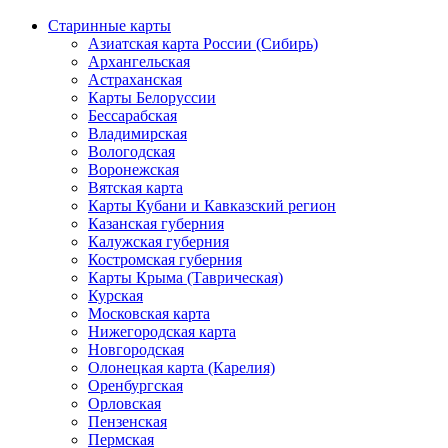
Старинные карты
Азиатская карта России (Сибирь)
Архангельская
Астраханская
Карты Белоруссии
Бессарабская
Владимирская
Вологодская
Воронежская
Вятская карта
Карты Кубани и Кавказский регион
Казанская губерния
Калужская губерния
Костромская губерния
Карты Крыма (Таврическая)
Курская
Московская карта
Нижегородская карта
Новгородская
Олонецкая карта (Карелия)
Оренбургская
Орловская
Пензенская
Пермская