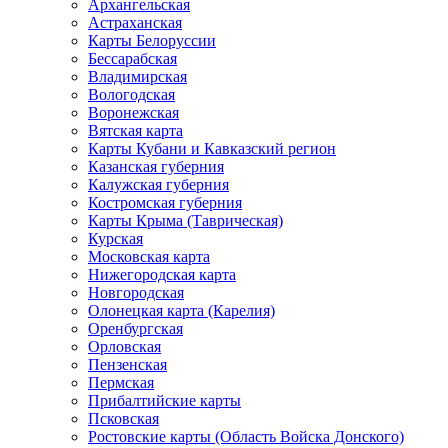
Архангельская
Астраханская
Карты Белоруссии
Бессарабская
Владимирская
Вологодская
Воронежская
Вятская карта
Карты Кубани и Кавказский регион
Казанская губерния
Калужская губерния
Костромская губерния
Карты Крыма (Таврическая)
Курская
Московская карта
Нижегородская карта
Новгородская
Олонецкая карта (Карелия)
Оренбургская
Орловская
Пензенская
Пермская
Прибалтийские карты
Псковская
Ростовские карты (Область Войска Донского)