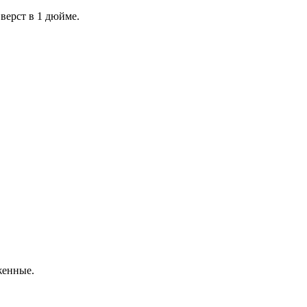
верст в 1 дюйме.
женные.