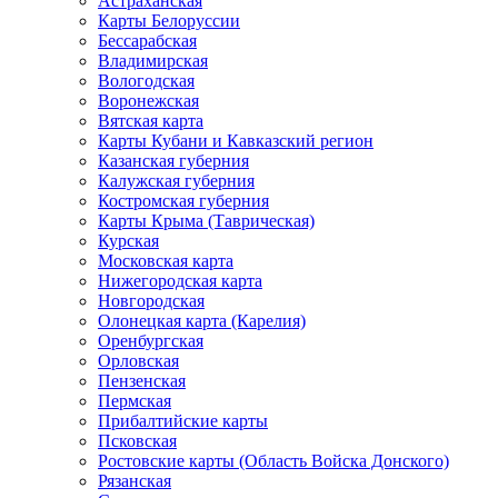
Астраханская
Карты Белоруссии
Бессарабская
Владимирская
Вологодская
Воронежская
Вятская карта
Карты Кубани и Кавказский регион
Казанская губерния
Калужская губерния
Костромская губерния
Карты Крыма (Таврическая)
Курская
Московская карта
Нижегородская карта
Новгородская
Олонецкая карта (Карелия)
Оренбургская
Орловская
Пензенская
Пермская
Прибалтийские карты
Псковская
Ростовские карты (Область Войска Донского)
Рязанская