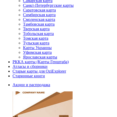
Самарская карта
Санкт-Петербургские карты
Саратовская карта
Симбирская карта
Смоленская карта
Тамбовская карта
Тверская карта
Тобольская карта
Томская карта
Тульская карта
Карты Украины
Уфимская карта
Ярославская карты
РККА карты (Карты Генштаба)
Атласы и сборники
Старые карты для OziExplorer
Старинные книги
Акции и распродажа