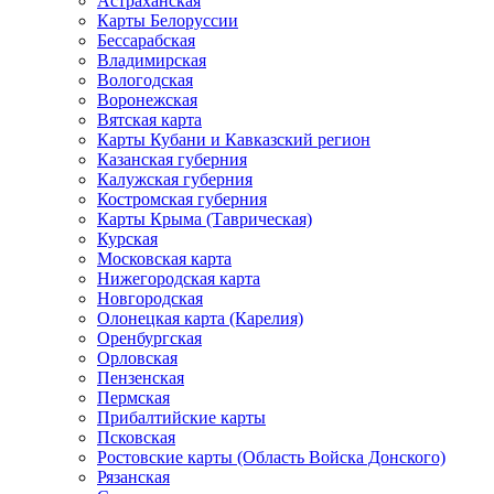
Астраханская
Карты Белоруссии
Бессарабская
Владимирская
Вологодская
Воронежская
Вятская карта
Карты Кубани и Кавказский регион
Казанская губерния
Калужская губерния
Костромская губерния
Карты Крыма (Таврическая)
Курская
Московская карта
Нижегородская карта
Новгородская
Олонецкая карта (Карелия)
Оренбургская
Орловская
Пензенская
Пермская
Прибалтийские карты
Псковская
Ростовские карты (Область Войска Донского)
Рязанская