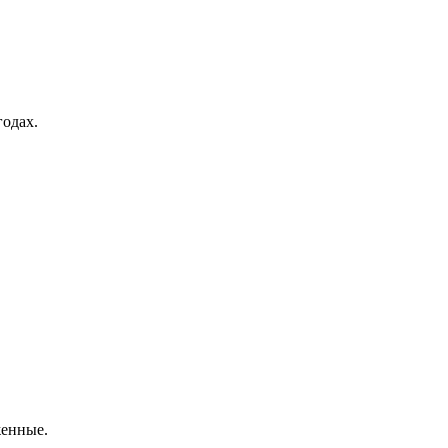
одах.
женные.