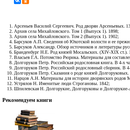
Арсеньев Василий Сергеевич. Род дворян Арсеньевых. 13
Архив села Михайловского. Том 1 (Выпуск 1). 1898;
Архив села Михайловского. Том 2 (Выпуск 1). 1902;
Барсуков А.П. Сведения об Юхотской волости и ее прежн
Барсуков Александр. Обзор источников и литературы русс
Бранденбург Н.Е. Род князей Мосальских. (XIV-XIX ст.). 
Власьев Г.А. Потомство Рюрика. Материалы для составлен
Долгоруков Петр. Российская родословная книга. В 4-х ча
Долгоруков Петр. Российский родословный сборник. В 4-
Долгоруков Петр. Сказания о роде князей Долгоруковых. 
Нарцов А.Н. Материалы для истории дворянских родов Ма
Устрялов Н. Именитые люди Строгановы. 1842;
Шпилевская Н. Долгорукие, Долгоруковы и Долгорукие-
Рекомендуем книги