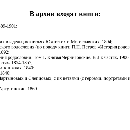
В архив входят книги:
89-1901;
их владельцах князьях Юхотских и Мстиславских. 1894;
кого родословия (по поводу книги П.Н. Петров «История родов 
1892;
ия родословий. Том 1. Князья Черниговские. В 3-х частях. 1906-
стях. 1854-1857;
х книжках. 1840;
1840;
ртыновых и Слепцовых, с их ветвями (с гербами. портретами и
Аргутинские. 1869.