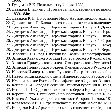
1906;
Гульдман В.К. Подольская губерния. 1889;
Давыдов Владимир. Путевые записки, веденные во время
1839-1840;
Давыдов К.Н. По островам Индо-Австралийского архипела
Данилевский Н. Кавказ и его горские жители в нынешне
Дмитриев Александр. Пермская старина. Выпуск 1. Древ
Дмитриев Александр. Пермская старина. Выпуск 2. Пермь
Дмитриев Александр. Пермская старина. Выпуск 3. Экон
Дмитриев Александр. Пермская старина. Выпуск 4. Строг
Дмитриев Александр. Пермская старина. Выпуск 5. Покор
Дмитриев Александр. Пермская старина. Выпуск 7. Верхот
Загоскин Н.П., ред. Спутник по Казани. Иллюстрированн
Записки Кавказского отдела Императорского Русского Геог
Записки Приамурского отдела Императорского Русского Г
Записки Приамурского отдела Императорского Русского Г
Известия Императорского Русского Географического общества.
Известия Кавказского отдела Императорского Русского Гео
Императорское Русское Географическое общество. Записк
Кеппен П.И. Города и селения Тульской губернии в 1857 
Кеппен П.И. О древностях южного берега Крыма и гор Та
Керстен Отто. Путешествие по Восточной Африке в 1859-1
Князев А. Указатель достопамятностей города Пскова. 18
Ковалевский Е.П. Странствователь по суше и морям. Кн.1
Кондаков Н.П. Археологическое путешествие по Сирии и