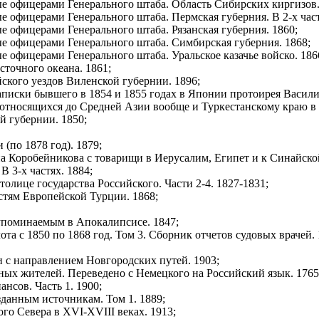
е офицерами Генерального штаба. Область Сибирских киргизов.
 офицерами Генерального штаба. Пермская губерния. В 2-х част
е офицерами Генерального штаба. Рязанская губерния. 1860;
е офицерами Генерального штаба. Симбирская губерния. 1868;
 офицерами Генерального штаба. Уральское казачье войско. 186
сточного океана. 1861;
ского уездов Виленской губернии. 1896;
писки бывшего в 1854 и 1855 годах в Японии протоирея Васили
относящихся до Средней Азии вообще и Туркестанскому краю в о
й губернии. 1850;
(по 1878 год). 1879;
 Коробейникова с товарищи в Иерусалим, Египет и к Синайской
 3-х частях. 1884;
олице государства Российского. Части 2-4. 1827-1831;
тям Европейской Турции. 1868;
упоминаемым в Апокалипсисе. 1847;
та с 1850 по 1868 год. Том 3. Сборник отчетов судовых врачей. 
 с направлением Новгородских путей. 1903;
х жителей. Переведено с Немецкого на Российский язык. 1765
нсов. Часть 1. 1900;
данным источникам. Том 1. 1889;
го Севера в XVI-XVIII веках. 1913;