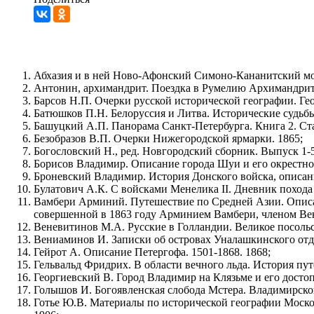
Абхазия и в ней Ново-Афонский Симоно-Кананитский мо
Антонин, архимандрит. Поездка в Румелию Архимандрита
Барсов Н.П. Очерки русской исторической географии. Гео
Батюшков П.Н. Белоруссия и Литва. Исторические судьбы
Башуцкий А.П. Панорама Санкт-Петербурга. Книга 2. Ста
Безобразов В.П. Очерки Нижегородской ярмарки. 1865;
Богословский Н., ред. Новгородский сборник. Выпуск 1-5
Борисов Владимир. Описание города Шуи и его окрестнос
Броневский Владимир. История Донского войска, описание
Булатович А.К. С войсками Менелика II. Дневник похода 
Вамбери Арминий. Путешествие по Средней Азии. Описан
совершенной в 1863 году Арминием Вамбери, членом Ве
Веневитинов М.А. Русские в Голландии. Великое посольст
Вениаминов И. Записки об островах Уналашкинского отдел
Гейрот А. Описание Петергофа. 1501-1868. 1868;
Гельвальд Фридрих. В области вечного льда. История пу
Георгиевский В. Город Владимир на Клязьме и его досто
Голышов И. Богоявленская слобода Мстера. Владимирской 
Готье Ю.В. Материалы по исторической географии Моско