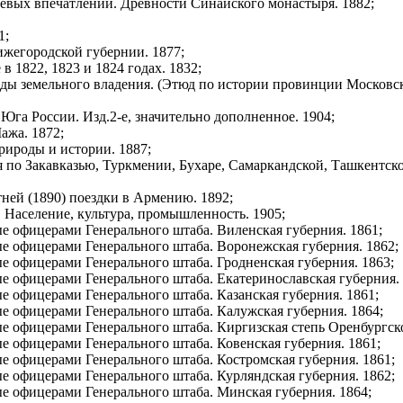
тевых впечатлений. Древности Синайского монастыря. 1882;
1;
ижегородской губернии. 1877;
 1822, 1823 и 1824 годах. 1832;
иды земельного владения. (Этюд по истории провинции Московск
Юга России. Изд.2-е, значительно дополненное. 1904;
ажа. 1872;
рироды и истории. 1887;
 по Закавказью, Туркмении, Бухаре, Самаркандской, Ташкентско
ней (1890) поездки в Армению. 1892;
 Население, культура, промышленность. 1905;
е офицерами Генерального штаба. Виленская губерния. 1861;
е офицерами Генерального штаба. Воронежская губерния. 1862;
е офицерами Генерального штаба. Гродненская губерния. 1863;
е офицерами Генерального штаба. Екатеринославская губерния. 
е офицерами Генерального штаба. Казанская губерния. 1861;
е офицерами Генерального штаба. Калужская губерния. 1864;
е офицерами Генерального штаба. Киргизская степь Оренбургско
е офицерами Генерального штаба. Ковенская губерния. 1861;
е офицерами Генерального штаба. Костромская губерния. 1861;
е офицерами Генерального штаба. Курляндская губерния. 1862;
е офицерами Генерального штаба. Минская губерния. 1864;