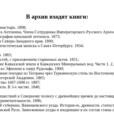
В архив входят книги:
настырь. 1898;
 Антонина, Члена Сотрудника Императорского Русского Археол
графия начальной летописи. 1873;
 Северо-Западного края. 1890;
тистическая записка о Санкт-Петербурге. 1834;
. 1865;
тей, с приложением старинных актов. 1851;
 Кавказской земли и Кавказских Минеральных вод. Части 1, 2, 
из Эфиопии к озеру Рудольфа. 1900;
ие поездки из Тегерана чрез Туркменскую степь по Восточному 
нгерской Академии. 1865;
во 1697-1698 гг. 1897;
а. В 3-х частях. 1840;
тешествий к Северному полюсу с древнейших времен до настоящ
примечательности. 1896;
губернии, Вязниковского уезда. История ее, древности, статист
вской Руси. Замосковные уезды и входившие в их состав станы 