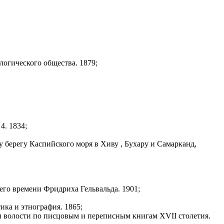
огического общества. 1879;
4. 1834;
берегу Каспийского моря в Хиву , Бухару и Самарканд,
его времени Фридриха Гельвальда. 1901;
ика и этнография. 1865;
и волости по писцовым и переписным книгам XVII столетия.