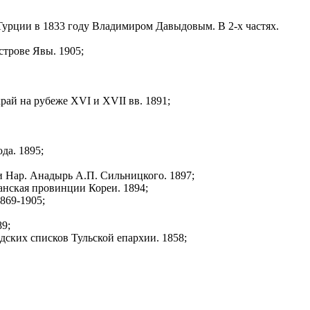
Турции в 1833 году Владимиром Давыдовым. В 2-х частях.
строве Явы. 1905;
ай на рубеже XVI и XVII вв. 1891;
да. 1895;
и Нар. Анадырь А.П. Сильницкого. 1897;
анская провинции Кореи. 1894;
1869-1905;
9;
дских списков Тульской епархии. 1858;