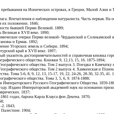
 пребывания на Ионических островах, в Греции, Малой Азии и 
га. Впечатления и наблюдения натуралиста. Часть первая. На о
м их положении. 1846;
ности бывшей Перми Великой. 1889;
 Великая в XVII веке. 1890;
омические очерки Перми великой- Чердынский и Соликамский кр
ановы и Ермак. 1892;
ение Угорских земель и Сибири. 1894;
урский край в XVII веке. 1897;
ый указатель достопримечательностей и справочная книжка горо
рафического общества. Книжки 9, 12,13, 15, 16. 1875-1894;
еографического общества. Том 2 выпуск 3. Поездка в Камчатку 
еографического общества. Том 2 выпуск 4. Хамкенская и Пхиен
 Тома 5-6, 8, 9, 12, 13, 15-17, 19, 22, 24-26, 28-30, 32-35, 41. 
графического общества. Тома 3, 5, 6, 9. 1874-1888;
и Императорского Русского Географического Общества. 1859-188
году. Издано Императорской академией наук на основании прихо
врических. 1837;
861 годах, барона Карла Клауса фон Декена. 1870;
58;
-2. 1843;
 Палестине. 1904;