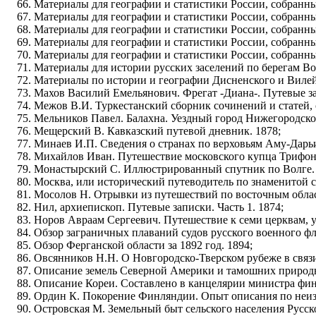
Материалы для географии и статистики России, собранны
Материалы для географии и статистики России, собранные
Материалы для географии и статистики России, собранны
Материалы для географии и статистики России, собранны
Материалы для географии и статистики России, собранные
Материалы для истории русских заселений по берегам Во
Материалы по истории и географии Дисненского и Вилей
Махов Василий Емельянович. Фрегат -Диана-. Путевые за
Межов В.И. Туркестанский сборник сочинений и статей, 
Мельников Павел. Балахна. Уездный город Нижегородско
Мещерский В. Кавказский путевой дневник. 1878;
Минаев И.П. Сведения о странах по верховьям Аму-Дарьи 
Михайлов Иван. Путешествие московского купца Трифона
Монастырский С. Иллюстрированный спутник по Волге. В
Москва, или исторический путеводитель по знаменитой ст
Мосолов Н. Отрывки из путешествий по восточным облас
Нил, архиепископ. Путевые записки. Часть 1. 1874;
Норов Авраам Сергеевич. Путешествие к семи церквам, 
Обзор заграничных плаваний судов русского военного фло
Обзор Ферганской области за 1892 год. 1894;
Овсянников Н.Н. О Новгородско-Тверском рубеже в связи
Описание земель Северной Америки и тамошних природны
Описание Кореи. Составлено в канцелярии министра фина
Ордин К. Покорение Финляндии. Опыт описания по неиз
Островская М. Земельный быт сельского населения Русско