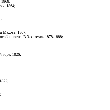
 1868;
ях. 1864;
6;
я Махова. 1867;
собенности. В 3-х томах. 1878-1888;
 горе. 1826;
1872;
;