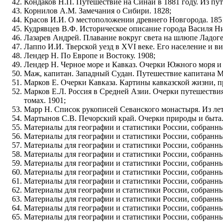
Кондаков Н.П. Путешествие на Синай в 1881 году. Из пу
Корнилов А.М. Замечания о Сибири. 1828;
Красов И.И. О местоположении древнего Новгорода. 185
Кудрявцев В.Ф. Историческое описание города Василя Н
Лазарев Андрей. Плавание вокруг света на шлюпе Ладоге в
Лаппо И.И. Тверской уезд в XVI веке. Его население и в
Лендер Н. По Европе и Востоку. 1908;
Лендер Н. Черное море и Кавказ. Очерки Южного моря и 
Маж, капитан. Западный Судан. Путешествие капитана М
Марков Е. Очерки Кавказа. Картины кавказской жизни, п
Марков Е.Л. Россия в Средней Азии. Очерки путешествия
томах. 1901;
Марр Н. Список рукописей Севанского монастыря. Из лет
Мартынов С.В. Печорский край. Очерки природы и быта.
Материалы для географии и статистики России, собранны
Материалы для географии и статистики России, собранны
Материалы для географии и статистики России, собранны
Материалы для географии и статистики России, собранны
Материалы для географии и статистики России, собранны
Материалы для географии и статистики России, собранны
Материалы для географии и статистики России, собранны
Материалы для географии и статистики России, собранны
Материалы для географии и статистики России, собранны
Материалы для географии и статистики России, собранны
Материалы для географии и статистики России, собранны