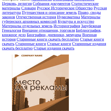
Церковь, религия
Собрания документов
Статистические
материалы
Словари
Русское Историческое Общество
Русская
литература
Путешествия и описание земель
Право, своды
законов
Отечественная история
Нумизматика
Материалы
губернских архивных комиссий
Культура и искусство
Материалы отдельных земель
Историография
Зарубежная
Генеалогия
Внешние отношения, торговля
Библиография,
книжное дело
Биографии, дневники, мемуары
Военная
история
Старинные книги скачать бесплатно
Старые книги
скачать
Старинные книги
Старые книги
Старинные издания
скачать бесплатно
Старые издания скачать